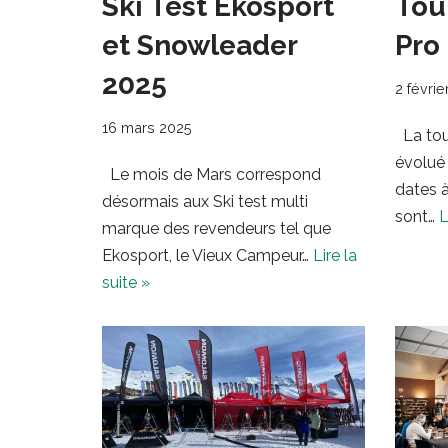
Ski Test Ekosport
Tou
et Snowleader
Pro
2025
2 févrie
16 mars 2025
La tou
évolué
Le mois de Mars correspond
dates à
désormais aux Ski test multi
sont…
L
marque des revendeurs tel que
Ekosport, le Vieux Campeur…
Lire la
suite »