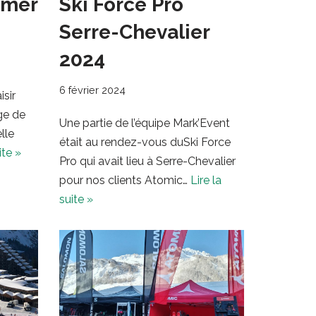
Amer
Ski Force Pro
Serre-Chevalier
2024
6 février 2024
sir
ge de
Une partie de l’équipe Mark’Event
lle
était au rendez-vous duSki Force
ite »
Pro qui avait lieu à Serre-Chevalier
pour nos clients Atomic…
Lire la
suite »