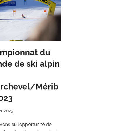
mpionnat du
de de ski alpin
rchevel/Mérib
2023
er 2023
ons eu l’opportunité de