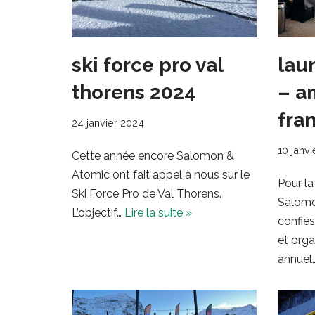
ski force pro val
lau
thorens 2024
– a
fra
24 janvier 2024
10 janv
Cette année encore Salomon &
Atomic ont fait appel à nous sur le
Pour la
Ski Force Pro de Val Thorens.
Salomo
L’objectif…
Lire la suite »
confiés
et orga
annuel