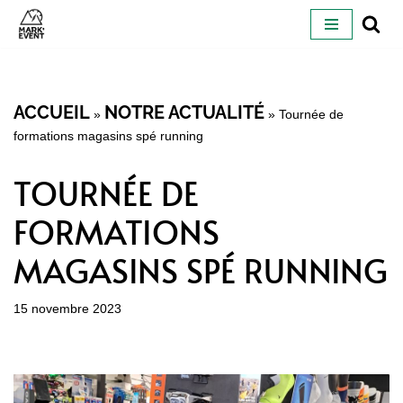
ALLER
AU
CONTENU
ACCUEIL
NOTRE ACTUALITÉ
»
»
Tournée de
formations magasins spé running
TOURNÉE DE
FORMATIONS
MAGASINS SPÉ RUNNING
15 novembre 2023